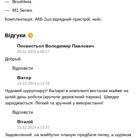
Brushless.
M1 Series.
Комплектація: АКБ 2шт,зарядний пристрій, кейс
Відгуки
4
Посвистьол Володимир Павлович
05.01.2025 в 08:27
Добрый
Відповісти
Віктор
14.12.2024 в 13:34
Чудовий шурупокрут! Батареї в комплекті вистачає майже на
цілий день роботи (крутили дерев'яний паркан). Швидко
заряджається. Легкий та зручний у використанні!
Відповісти
Віталій
01.12.2024 в 13:37
Задоволений, на майбутнє планую придбати пилку, а шуріком