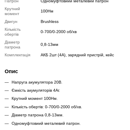
Патрон
Одномуфтовиий металевий патрон
Крутний
100Нм
момент
Двигун
Brushless
Кількість
0-700/0-2000 об/хв
обертів
Діаметр
0,8-13мм
патрона
Комплектація
АКБ 2шт (4А), зарядний пристрій, кейс
Опис
Напруга акумулятора 20В.
Ємкість акумуляторів 4Аг.
Крутний момент 100Нм.
Кількість обертів: 0-700/0-2000 об/хв.
Діаметр патрона 0,8-13мм.
Одномуфтовиий металевий патрон.