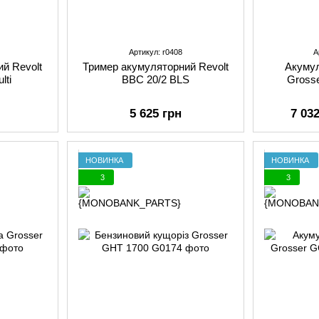
Артикул: r0408
А
й Revolt
Тример акумуляторний Revolt
Акумул
lti
BBC 20/2 BLS
Grosse
5 625 грн
7 03
НОВИНКА
НОВИНКА
3
3