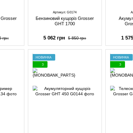
Артикул: G0174
А
 Grosser
Бензиновий кущоріз Grosser
Акумул
GHT 1700
Gro
5 062 грн
1 57
0 грн
5 850 грн
НОВИНКА
НОВИНКА
3
3