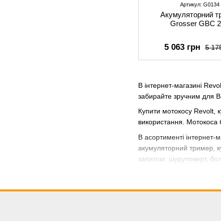
Артикул: G0134
Акумуляторний т
Grosser GBC 
5 063 грн
5 17
В інтернет-магазині Revol
забирайте зручним для В
Купити мотокосу Revolt, 
використання. Мотокоса б
В асортименті інтернет-
акумуляторний тример, к
запитом:
шуруповерт
,
бо
Ви маєте змогу мотокосу
категорії мотокоси від 26
Найчастіші запитання:
1. Як обрати мотокосу Ре