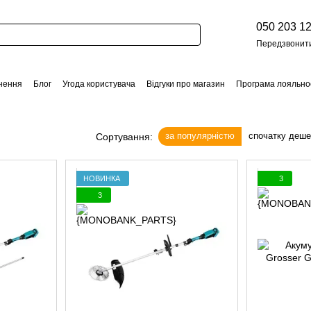
050 203 12
Передзвонит
нення
Блог
Угода користувача
Відгуки про магазин
Програма лояльно
за популярністю
спочатку деш
Сортування:
НОВИНКА
3
3