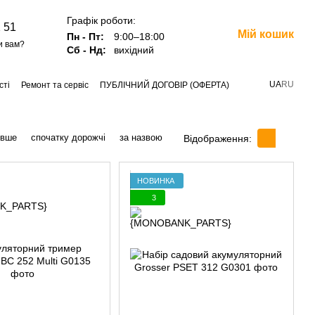
Графік роботи:
 51
Мій кошик
Пн - Пт:
9:00–18:00
и вам?
Сб - Нд:
вихідний
UA
RU
сті
Ремонт та сервіс
ПУБЛІЧНИЙ ДОГОВІР (ОФЕРТА)
евше
спочатку дорожчі
за назвою
Відображення:
НОВИНКА
3