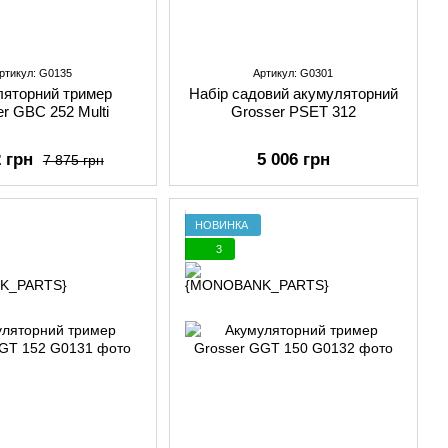
ртикул: G0135
Артикул: G0301
яторний тример
Набір садовий акумуляторний
r GBC 252 Multi
Grosser PSET 312
2 грн
5 006 грн
7 875 грн
НОВИНКА
3