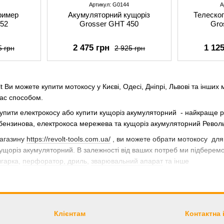
Артикул: G0144
А
ример
Акумуляторний кущоріз
Телеско
252
Grosser GHT 450
Gro
2 475 грн
1 12
5 грн
2 925 грн
t Ви можете купити мотокосу у Києві, Одесі, Дніпрі, Львові та інших
ас способом.
купити електрокосу або купити кущоріз акумуляторний - найкраще р
ензинова, електрокоса мережева та кущоріз акумуляторний Револьт 
магазину
https://revolt-tools.com.ua/
, ви можете обрати мотокосу для
ущоріз акумуляторний. В залежності від ваших потреб ми підберем
лгарка
,
перфоратор, дриль
,
зварювальний апарат
та інше
 бензинову або купити електрокосу з електричним двигуном , або а
60 грн до 4370 грн.
Клієнтам
Контактна
вольт?