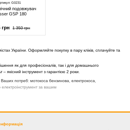
ртикул: G0231
пічний подовжувач
sser GSP 180
5 грн
1 350 грн
 містах України. Оформляйте покупку в пару кліків, сплачуйте та
ішення як для професіоналів, так і для домашнього
– якісний інструмент з гарантією 2 роки.
 Ваших потреб: мотокоса бензинова, електрокоса,
о електроінструмент за вашим
кумуляторний кущоріз чи акумуляторний тример. Діапазон цін в
 інформація