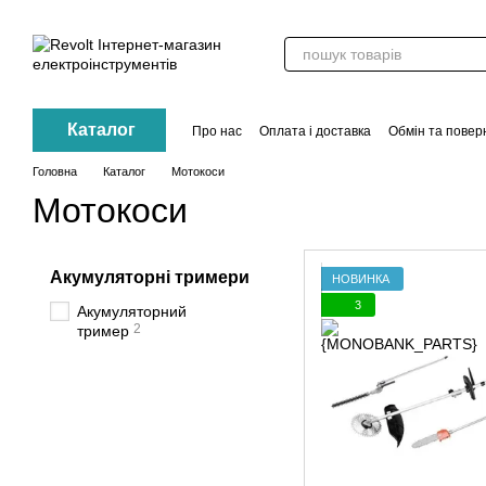
Перейти до основного контенту
Каталог
Про нас
Оплата і доставка
Обмін та повер
Контакти
Акції
Головна
Каталог
Мотокоси
Мотокоси
Акумуляторні тримери
НОВИНКА
3
Акумуляторний
2
тример