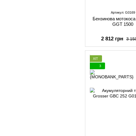
Артикул: G0169
Бензинова мотокоса
GGT 1500
2 812 грн
3 15
ХІТ
3