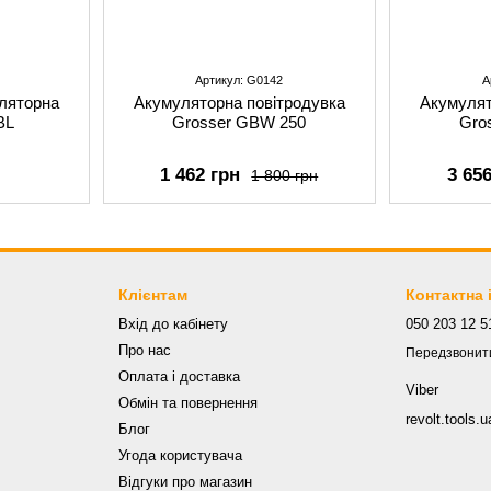
Артикул: G0142
А
ляторна
Акумуляторна повітродувка
Акумулят
BL
Grosser GBW 250
Gro
1 462 грн
3 65
1 800 грн
Клієнтам
Контактна
Вхід до кабінету
050 203 12 5
Про нас
Передзвонит
Оплата і доставка
Viber
Обмін та повернення
revolt.tools
Блог
Угода користувача
Відгуки про магазин