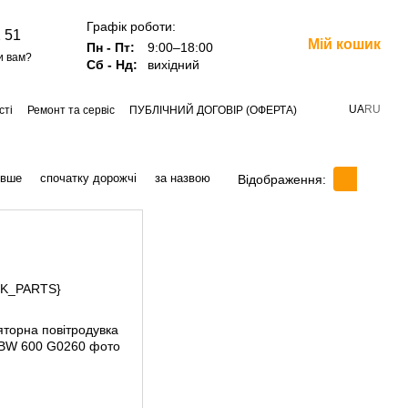
Графік роботи:
 51
Мій кошик
Пн - Пт:
9:00–18:00
и вам?
Сб - Нд:
вихідний
UA
RU
сті
Ремонт та сервіс
ПУБЛІЧНИЙ ДОГОВІР (ОФЕРТА)
евше
спочатку дорожчі
за назвою
Відображення: