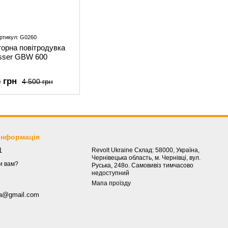
ртикул: G0260
орна повітродувка
sser GBW 600
6 грн
4 500 грн
 інформація
1
Revolt Ukraine Склад: 58000, Україна,
Чернівецька область, м. Чернівці, вул.
и вам?
Руська, 248о. Самовивіз тимчасово
недоступний
Мапа проїзду
.ua@gmail.com