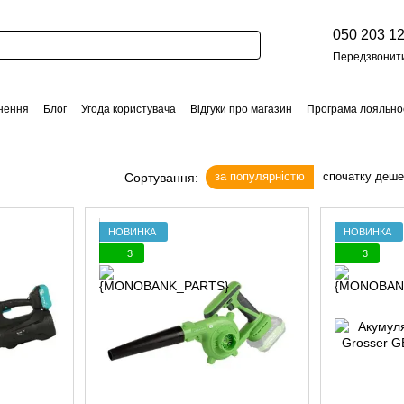
050 203 12
Передзвонит
нення
Блог
Угода користувача
Відгуки про магазин
Програма лояльно
за популярністю
спочатку деш
Сортування:
НОВИНКА
НОВИНКА
3
3