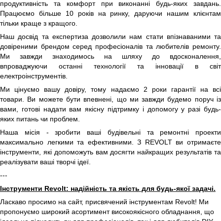
продуктивність та комфорт при виконанні будь-яких завдань.
Працюємо більше 10 років на ринку, даруючи нашим клієнтам
тільки краще з кращого.
Наш досвід та експертиза дозволили нам стати впізнаваними та
довіреними брендом серед професіоналів та любителів ремонту.
Ми завжди знаходимось на шляху до вдосконалення,
впроваджуючи останні технології та інновації в світ
електроінструментів.
Ми цінуємо вашу довіру, тому надаємо 2 роки гарантії на всі
товари. Ви можете бути впевнені, що ми завжди будемо поруч із
вами, готові надати вам якісну підтримку і допомогу у разі будь-
яких питань чи проблем.
Наша місія - зробити ваші будівельні та ремонтні проекти
максимально легкими та ефективними. З REVOLT ви отримаєте
інструменти, які допоможуть вам досягти найкращих результатів та
реалізувати ваші творчі ідеї.
---
Інструменти Revolt: надійність та якість для будь-якої задачі.
Ласкаво просимо на сайт, присвячений інструментам Revolt! Ми
пропонуємо широкий асортимент високоякісного обладнання, що