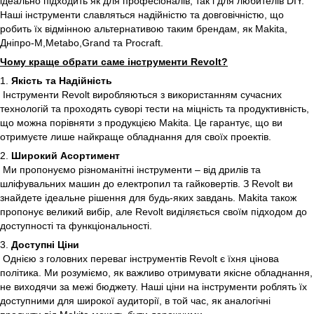
ідеально підходить як для професіоналів, так і для любителів DIY.
Наші інструменти славляться надійністю та довговічністю, що
робить їх відмінною альтернативою таким брендам, як Makita,
Дніпро-М,Metabo,Grand та Procraft.
Чому краще обрати саме інструменти Revolt?
1.
Якість та Надійність
Інструменти Revolt виробляються з використанням сучасних
технологій та проходять суворі тести на міцність та продуктивність,
що можна порівняти з продукцією Makita. Це гарантує, що ви
отримуєте лише найкраще обладнання для своїх проектів.
2.
Широкий Асортимент
Ми пропонуємо різноманітні інструменти – від дрилів та
шліфувальних машин до електропил та гайковертів. З Revolt ви
знайдете ідеальне рішення для будь-яких завдань. Makita також
пропонує великий вибір, але Revolt виділяється своїм підходом до
доступності та функціональності.
3.
Доступні Ціни
Однією з головних переваг інструментів Revolt є їхня цінова
політика. Ми розуміємо, як важливо отримувати якісне обладнання,
не виходячи за межі бюджету. Наші ціни на інструменти роблять їх
доступними для широкої аудиторії, в той час, як аналогічні