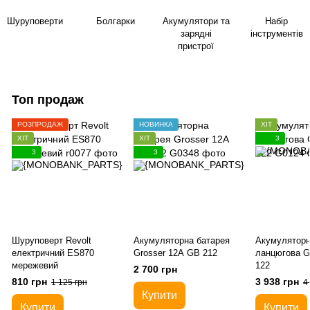
Шуруповерти
Болгарки
Акумулятори та
Набір
зарядні
інструментів
пристрої
Топ продаж
РОЗПРОДАЖ
НОВИНКА
ХІТ
ХІТ
ХІТ
3
3
3
Шуруповерт Revolt
Акумуляторна батарея
Акумуляторн
електричний ES870
Grosser 12А GB 212
ланцюгова G
мережевий
122
2 700 грн
810 грн
3 938 грн
1 125 грн
4
Купити
Купити
Купити