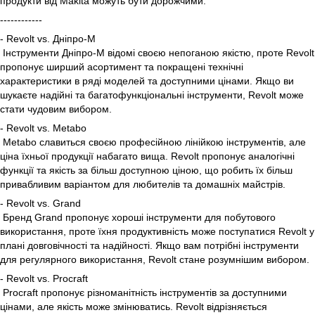
продукти від Makita можуть бути дорожчими.
------------
- Revolt vs. Дніпро-М
Інструменти Дніпро-М відомі своєю непоганою якістю, проте Revolt
пропонує ширший асортимент та покращені технічні
характеристики в ряді моделей та доступними цінами. Якщо ви
шукаєте надійні та багатофункціональні інструменти, Revolt може
стати чудовим вибором.
- Revolt vs. Metabo
Metabo славиться своєю професійною лінійкою інструментів, але
ціна їхньої продукції набагато вища. Revolt пропонує аналогічні
функції та якість за більш доступною ціною, що робить їх більш
привабливим варіантом для любителів та домашніх майстрів.
- Revolt vs. Grand
Бренд Grand пропонує хороші інструменти для побутового
використання, проте їхня продуктивність може поступатися Revolt у
плані довговічності та надійності. Якщо вам потрібні інструменти
для регулярного використання, Revolt стане розумнішим вибором.
- Revolt vs. Procraft
Procraft пропонує різноманітність інструментів за доступними
цінами, але якість може змінюватись. Revolt відрізняється