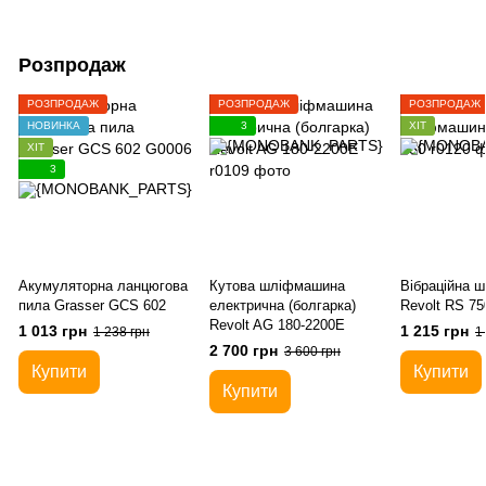
Розпродаж
РОЗПРОДАЖ
РОЗПРОДАЖ
РОЗПРОДАЖ
НОВИНКА
3
ХІТ
ХІТ
3
Акумуляторна ланцюгова
Кутова шліфмашина
Вібраційна 
пила Grasser GCS 602
електрична (болгарка)
Revolt RS 75
Revolt AG 180-2200E
1 013 грн
1 215 грн
1 238 грн
1
2 700 грн
3 600 грн
Купити
Купити
Купити