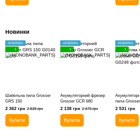
Новинки
НОВИНКА
НОВИНКА
НОВИНКА
3
3
3
Шабельна пила Grosser
Акумуляторний фрезер
Акумуляторн
GRS 150
Grosser GCR 680
пила Grosse
2 362 грн
2 138 грн
2 531 грн
2 835 грн
2 475 грн
Купити
Купити
Купити