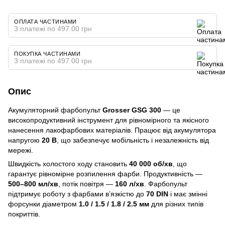
ОПЛАТА ЧАСТИНАМИ
3 платежі по 497.00 грн
ПОКУПКА ЧАСТИНАМИ
3 платежі по 497.00 грн
Опис
Акумуляторний фарбопульт
Grosser GSG 300
— це
високопродуктивний інструмент для рівномірного та якісного
нанесення лакофарбових матеріалів. Працює від акумулятора
напругою
20 В
, що забезпечує мобільність і незалежність від
мережі.
Швидкість холостого ходу становить
40 000 об/хв
, що
гарантує рівномірне розпилення фарби. Продуктивність —
500–800 мл/хв
, потік повітря —
160 л/хв
. Фарбопульт
підтримує роботу з фарбами в’язкістю до
70 DIN
і має змінні
форсунки діаметром
1.0 / 1.5 / 1.8 / 2.5 мм
для різних типів
покриттів.