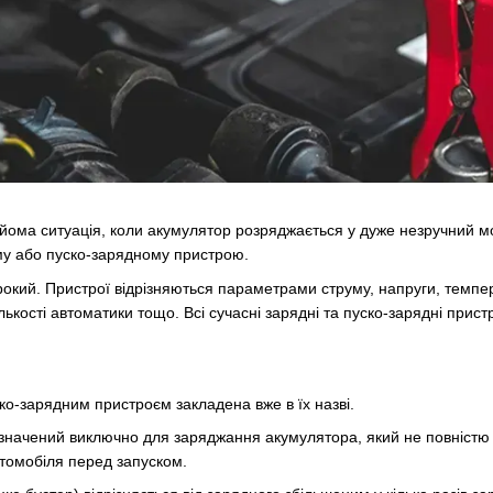
йома ситуація, коли акумулятор розряджається у дуже незручний мо
у або пуско-зарядному пристрою.
окий. Пристрої відрізняються параметрами струму, напруги, темпе
лькості автоматики тощо. Всі сучасні зарядні та пуско-зарядні пристр
ско-зарядним пристроєм закладена вже в їх назві.
значений виключно для заряджання акумулятора, який не повністю
томобіля перед запуском.