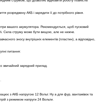
зарядним струмом, що дозволяє відновити роботу повністю
тя розряджену АКБ і зарядити її до потрібного рівня.
метри вашого акумулятора. Рекомендується, щоб пусковий
%. Сила струму може бути вищою, але не нижче.
часного зносу внутрішніх елементів (пластин), а відповідно,
упні питання:
мо звичайний зарядний прилад.
я.
рацює з АКБ напругою 12 Вольт. Ну а для фур, вантажівок та
стрій з режимом напруги 24 Вольти.