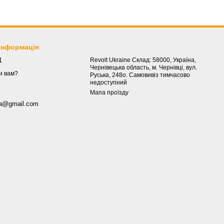
 інформація
1
Revolt Ukraine Склад: 58000, Україна,
Чернівецька область, м. Чернівці, вул.
и вам?
Руська, 248о. Самовивіз тимчасово
недоступний
Мапа проїзду
.ua@gmail.com