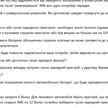
 же бустер) відрізняється від зарядного збільшеним у кілька разів 
ле після “реанімування” АКБ все одно потребує зарядки.
й є універсальним рішенням. Він допоможе швидко повернути до жит
ого або пуско-зарядного пристрою, необхідно знати технічні пара
я з пусковим струмом пристрою або був вищим не більше ніж на 10
ати батарею збільшеним струмом оскільки це може призвести до зав
кумулятора.
 буде повністю задовольняти ваші потреби, треба відповісти на наст
ску або достатньо лише зарядної функції?
 першому випадку купуємо пуско-зарядний пристрій, у другому бере
ть?
за показником ємності автомобільної батареї, що буде заряджатис
у напруги 6 Вольт. Для легкового автомобіля беріть пристрій, що п
ені спарені АКБ по 12 Вольт, потрібно вибирати пуско-зарядний при