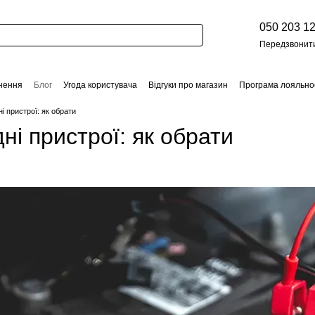
050 203 12
Передзвонит
нення
Блог
Угода користувача
Відгуки про магазин
Програма лояльно
і пристрої: як обрати
ні пристрої: як обрати