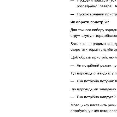
Пусковий пристрій (той
розрядженої батареї. А
Пуско-зарядний пристрі
Як обрати пристрій?
Для точного вибору зарядн
струм акумулятора збігавс
Важливо: не радимо зарядж
скоротити термін служби а
Щоб обрати пристрій, який
Чи потрібний режим пу
Тут відповідь очевидна: у
Яка потрібна потужніс
Цю відповідь ми знайдемо 
Яка потрібна напруга?
Мотоциклу вистачить режим
автобусів, у яких встановл