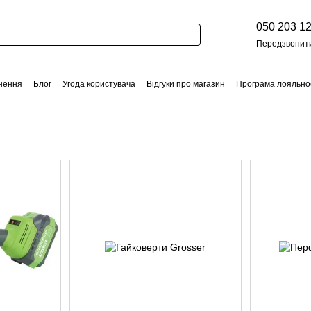
050 203 12
Передзвонит
нення
Блог
Угода користувача
Відгуки про магазин
Програма лояльно