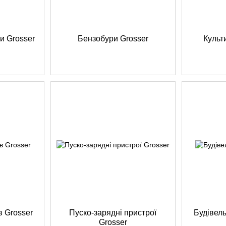
и Grosser
Бензобури Grosser
Культ
в Grosser
Пуско-зарядні пристрої
Будівель
Grosser