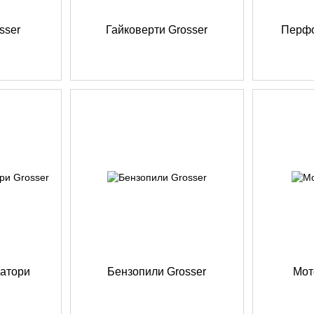
sser
Гайковерти Grosser
Перфо
катори
Бензопили Grosser
Мот