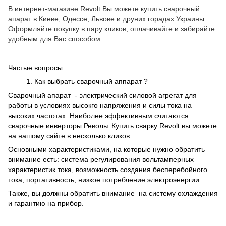
В
и
нтернет-магазин
е
Revolt
В
ы
можете купит
ь
сварочный
апарат в Киеве, Одессе, Львове
и друних горадах Украины
.
Оформляйте покупку в пару
кликов
,
оплачивайте
и
забирайте
удобным
для Вас способом.
Частые вопросы:
Как выбрать сварочный аппарат ?
Сварочный апарат - электрический силовой агрегат для
работы в условиях высокго напряжения и силы тока на
высоких частотах. Наиболее эффективным считаются
сварочные инверторы Револьт Купить сварку Revolt вы можете
на нашому сайте в несколько кликов.
Основными характеристиками, на которые нужно обратить
внимание есть: система регулирования вольтамперных
характеристик тока, возможность создания бесперебойного
тока, портативность, низкое потребление электроэнергии.
Также, вы должны обратить внимание на систему охлаждения
и гарантию на прибор.