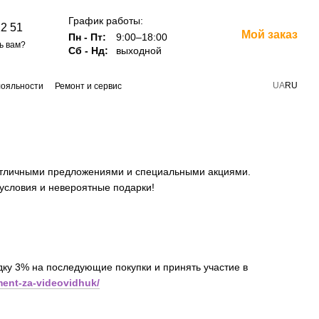
График работы:
12 51
Мой заказ
Пн - Пт:
9:00–18:00
ь вам?
Сб - Нд:
выходной
UA
RU
лояльности
Ремонт и сервис
в отличными предложениями и специальными акциями.
условия и невероятные подарки!
идку 3% на последующие покупки и принять участие в
ument-za-videovidhuk/