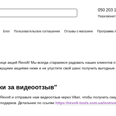
050 203 
Перезвонит
Блог
Пользовательское соглашение
Отзывы о магазине
Программа 
ты
Акции
нице акций Revolt! Мы всегда стараемся радовать наших клиенто
кущими акциями ниже и не упустите свой шанс получить выгодные 
ки за видеоотзыв"
Revolt и отправьте нам видеоотзыв через Viber, чтобы получить ск
подарков. Детальнее по ссылке
https://revolt-tools.com.ua/instr