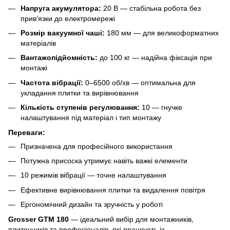
Напруга акумулятора:
20 В — стабільна робота без
прив’язки до електромережі
Розмір вакуумної чаші:
180 мм — для великоформатних
матеріалів
Вантажопідйомність:
до 100 кг — надійна фіксація при
монтажі
Частота вібрації:
0–6500 об/хв — оптимальна для
укладання плитки та вирівнювання
Кількість ступенів регулювання:
10 — гнучке
налаштування під матеріал і тип монтажу
Переваги:
Призначена для професійного використання
Потужна присоска утримує навіть важкі елементи
10 режимів вібрації — точне налаштування
Ефективне вирівнювання плитки та видалення повітря
Ергономічний дизайн та зручність у роботі
Grosser GTM 180
— ідеальний вибір для монтажників,
плиточників та професіоналів, які працюють із