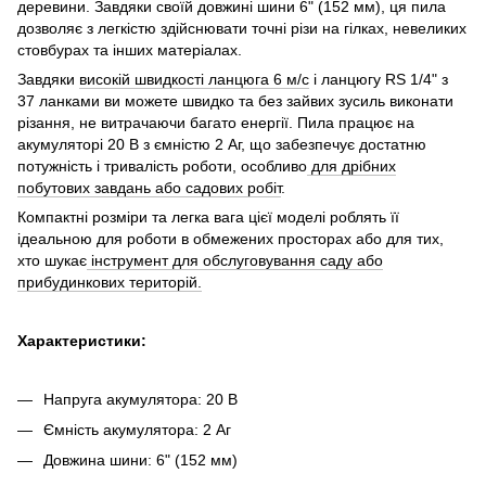
деревини. Завдяки своїй довжині шини 6" (152 мм), ця пила
дозволяє з легкістю здійснювати точні різи на гілках, невеликих
стовбурах та інших матеріалах.
Завдяки
високій швидкості ланцюга 6 м/с
і ланцюгу RS 1/4" з
37 ланками ви можете швидко та без зайвих зусиль виконати
різання, не витрачаючи багато енергії. Пила працює на
акумуляторі 20 В з ємністю 2 Аг, що забезпечує достатню
потужність і тривалість роботи, особливо
для дрібних
побутових завдань або садових робіт
.
Компактні розміри та легка вага цієї моделі роблять її
ідеальною для роботи в обмежених просторах або для тих,
хто шукає
інструмент для обслуговування саду або
прибудинкових територій.
Характеристики:
Напруга акумулятора: 20 В
Ємність акумулятора: 2 Аг
Довжина шини: 6" (152 мм)