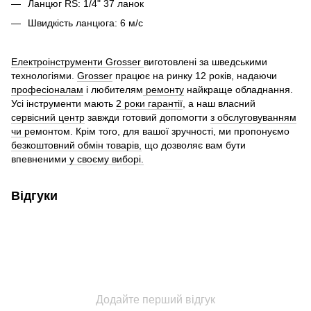
Ланцюг RS: 1/4" 37 ланок
Швидкість ланцюга: 6 м/с
Електроінструменти Grosser
виготовлені за шведськими
технологіями.
Grosser
працює на ринку 12 років, надаючи
професіоналам
і любителям
ремонту
найкраще обладнання.
Усі інструменти мають
2 роки гарантії
, а наш власний
сервісний центр
завжди готовий допомогти
з обслуговуванням
чи р
емонтом. Крім того, для вашої зручності, ми пропонуємо
безкоштовний обмін товарів,
що дозволяє вам бути
впевненими
у своєму виборі.
Відгуки
Додайте перший відгук