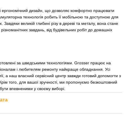
і ергономічний дизайн, що дозволяє комфортно працювати
кумуляторна технологія робить її мобільною та доступною для
. Завдяки великій глибині різу в дереві та металу, вона стане
різноманітних завдань, від будівельних робіт до домашніх
отовлені за шведськими технологіями. Grosser працює на
сіоналам і любителям ремонту найкраще обладнання. Усі
ії, а наш власний сервісний центр завжди готовий допомогти з
рім того, для вашої зручності, ми пропонуємо безкоштовний
 бути впевненими у своєму виборі.
ата