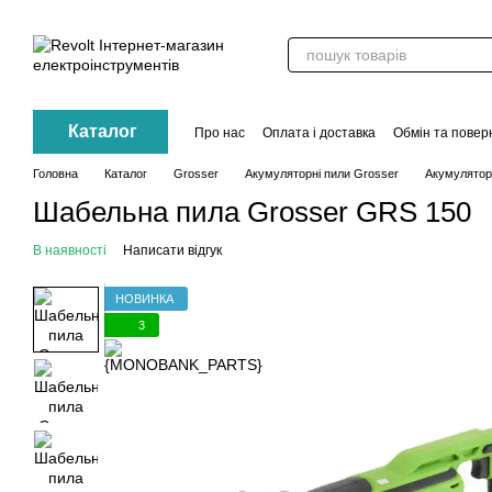
Перейти до основного контенту
Каталог
Про нас
Оплата і доставка
Обмін та повер
Контакти
Акції
Головна
Каталог
Grosser
Акумуляторні пили Grosser
Акумулятор
Шабельна пила Grosser GRS 150
В наявності
Написати відгук
НОВИНКА
3