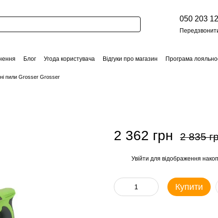
050 203 12
Передзвонит
нення
Блог
Угода користувача
Відгуки про магазин
Програма лояльно
ні пили Grosser Grosser
2 362 грн
2 835 г
Увійти
для відображення накоп
%
Купити