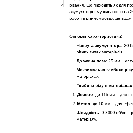
різання, що підходить як для пр
акумуляторному живленню на 20 
роботі в різних умовах, де відсу
Основні характеристики:
Напруга акумулятора
: 20 
різних типах матеріалів.
Довжина леза
: 25 мм – опт
Максимальна глибина різу
матеріалах.
Глибина різу в матеріалах
Дерево
: до 115 мм – для ш
Метал
: до 10 мм – для ефек
Швидкість
: 0-3300 об/хв –
матеріалу.