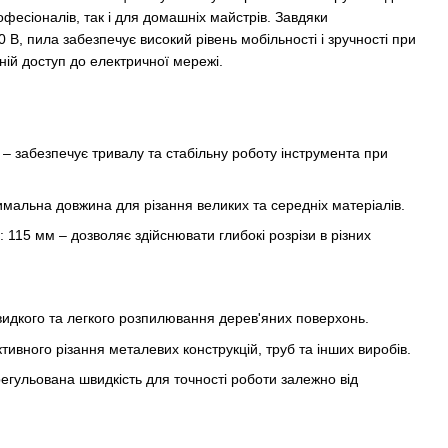
офесіоналів, так і для домашніх майстрів. Завдяки
В, пила забезпечує високий рівень мобільності і зручності при
тній доступ до електричної мережі.
В – забезпечує тривалу та стабільну роботу інструмента при
имальна довжина для різання великих та середніх матеріалів.
: 115 мм – дозволяє здійснювати глибокі розрізи в різних
:
видкого та легкого розпилювання дерев'яних поверхонь.
тивного різання металевих конструкцій, труб та інших виробів.
 регульована швидкість для точності роботи залежно від