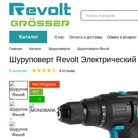
Перейти к основному контенту
Каталог
О нас
Оплата и доставка
Обмен и возврат
ПУБЛИЧНЫЙ ДОГОВОР (ОФЕРТА)
Контак
Главная
Каталог
Шуруповёрти
Шуруповёрти Revolt
Шуруповерт Revolt Электрически
В наличии
4 отзыва
РАСПРОДАЖА
ХИТ
3