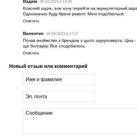
Вадим
09.10.2023 в 14:28
Класний шурік, але хочу перейти на акумуляторний,зара
Однозначно буду брати револт. Мені подобається.
Ответить
Валентин
16.09.2023 в 17:17
Почав зноймство з брендом з цього шуруповерта. Ціна -
ще болгарку. Все сподобалось.
Ответить
Новый отзыв или комментарий