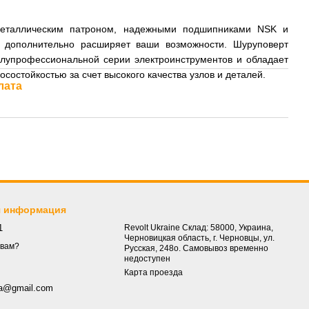
еталлическим патроном, надежными подшипниками NSK и
 дополнительно расширяет ваши возможности. Шуруповерт
олупрофессиональной серии электроинструментов и обладает
остойкостью за счет высокого качества узлов и деталей.
лата
я информация
1
Revolt Ukraine Склад: 58000, Украина,
Черновицкая область, г. Черновцы, ул.
 вам?
Русская, 248о. Самовывоз временно
недоступен
Карта проезда
.ua@gmail.com