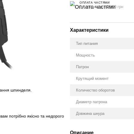
ОПЛАТА ЧАСТЯМИ
3 платежа по 420.00 грн
Характеристики
Тип питания
Мощность
Патрон
Крутящий момент
ування шпинделя.
Количество оборотов
Диаметр патрона
Довжина шнура
ам потрібно якісно та недорого
Описание