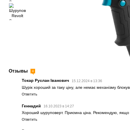
Отзывы
4
Токар Руслан Іванович
15.12.2024 в 13:36
Шурік хороший за таку ціну, але немає механізму блок
Ответить
Геннадий
16.10.2023 в 14:27
Хороший шуруповерт. Приємна ціна. Рекомендую, якщо в
Ответить