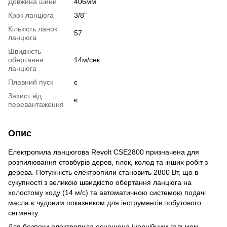
Довжина шини
406мм
Крок ланцюга
3/8"
Кількість ланок
57
ланцюга
Швидкість
обертання
14м/сек
ланцюга
Плавний пуск
є
Захист від
є
перевантаження
Опис
Електропила ланцюгова Revolt CSE2800 призначена для
розпилювання стовбурів дерев, гілок, колод та інших робіт з
дерева. Потужність електропили становить 2800 Вт, що в
сукупності з великою швидкістю обертання ланцюга на
холостому ходу (14 м/с) та автоматичною системою подачі
масла є чудовим показником для інструментів побутового
сегменту.
Для безпеки електропила оснащена інерційним гальмом