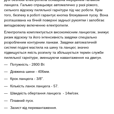
ланцюга. Гальмо спрацьовує автоматично у разі різкого,
сильного відскоку пиляльної гарнітури під час роботи. Крім
того, безпеку в роботі гарантує кнопка блокування пуску. Вона
розташована на бічній поверхні задньої рукоятки і запобігає
випадковому включенню електропили.
Електропила комплектується високоякісним ланцюгом, знижує
ризик відскоку та його інтенсивність завдяки спеціально
розробленим контурним ланкам. Завдяки автоматичній
системі подачі мастила на шину та ланцюг, значно
підвищується якість розпилу та збільшується термін служби
пиляльної гарнітури, зменшуючи навантаження на двигун.
Потужність - 2800 Вт.
Довжина шини - 406мм.
Крок ланцюга - 3/8".
Кількість ланок ланцюга - 57.
Швидкість обертання ланцюга - 14м/сек.
Плавний пуск.
Захист від перевантаження.