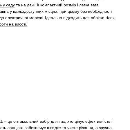
ь у саду
та на дачі. Її компактний розмір і легка вага
віть у важкодоступних місцях, при цьому без необхідності
 до електричної мережі.
Ідеально підходить для обрізки гілок,
оти на висоті.
 – це оптимальний вибір для тих, хто цінує ефективність і
сть ланцюга забезпечує швидке та чисте різання, а зручна