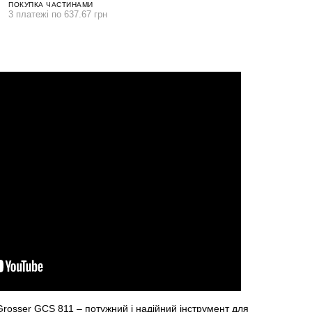
ПОКУПКА ЧАСТИНАМИ
3 платежі по 637.67 грн
Grosser GCS 811
– потужний і надійний інструмент
для