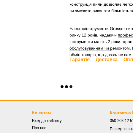
конструкція пили дозволяє легк
ви зможете виконати більшість з
Електроінструменти Grosser
виг
ринку 12 років, надаючи
профес
інструменти мають
2 роки гарант
обслуговуванням чи р
емонтом. 
обмін товарів,
що дозволяє вам 
Гарантія
Доставка
Опл
Клієнтам
Контактна
Вхід до кабінету
050 203 12 5
Про нас
Передзвонит