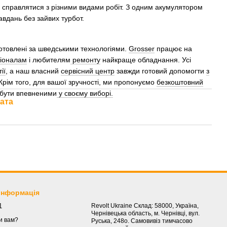
о справлятися з різними видами робіт. З одним акумулятором
авдань без зайвих турбот.
отовлені за шведськими технологіями.
Grosser
працює на
іоналам
і любителям
ремонту
найкраще обладнання. Усі
ії
, а наш власний
сервісний центр
завжди готовий допомогти
з
Крім того, для вашої зручності, ми пропонуємо
безкоштовний
бути впевненими
у своєму виборі.
ата
 інформація
1
Revolt Ukraine Склад: 58000, Україна,
Чернівецька область, м. Чернівці, вул.
и вам?
Руська, 248о. Самовивіз тимчасово