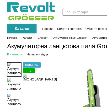
Перейти до основного контенту
Каталог
Про нас
Оплата і доставка
Обмін та повер
Контакти
Акції
Головна
Каталог
Grosser
Акумуляторні пили Grosser
Акумулятор
Акумуляторна ланцюгова пила Gro
В наявності
Написати відгук
НОВИНКА
3