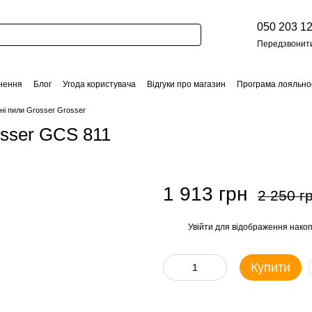
050 203 12
Передзвонит
нення
Блог
Угода користувача
Відгуки про магазин
Програма лояльно
ні пили Grosser Grosser
sser GCS 811
1 913 грн
2 250 г
Увійти
для відображення накоп
%
Купити