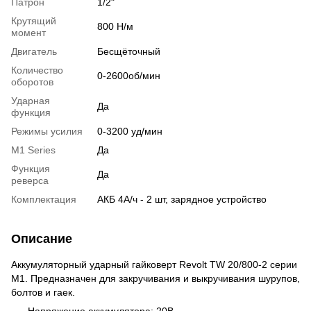
Патрон
1/2"
Крутящий
800 Н/м
момент
Двигатель
Бесщёточный
Количество
0-2600об/мин
оборотов
Ударная
Да
функция
Режимы усилия
0-3200 уд/мин
М1 Series
Да
Функция
Да
реверса
Комплектация
АКБ 4А/ч - 2 шт, зарядное устройство
Описание
Аккумуляторный ударный гайковерт Revolt TW 20/800-2 серии
М1. Предназначен для закручивания и выкручивания шурупов,
болтов и гаек.
Напряжение аккумулятора: 20В.